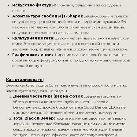
Искусство фактуры:
сложный, рельефный жаккардовый
паттерн.
Архитектура свободы (T-Shape):
цельнокроеный прямой
силуэт со спущенной линией плеча и широкими рукавами 3/4
не сковывает движений. Это та самая «азиатская дисциплина
силуэта», переведенная на язык комфорта.
Культурная цитата:
две симметричные застежки в азиатском
стиле. Это стилизация, отсылающая к восточной традиции
застежек-frog, но выполненная в строгом, геометричном ключе.
Графичные линии:
Широкие планки вдоль борта и манжет,
обрамляющие фактурную ткань, придают жакету законченность
и четкий контур.
Как стилизовать:
Этот жакет блестяще работает как элемент многослойности и легко
адаптируется под разные задачи.
Дневная эстетика (как на фото):
создайте графичный
образ, сыграв на контрасте. Глубокий черный верх и
белоснежные широкие брюки оттенка Cloud Dancer. Добавьте
минималистичный шелковый топ и геометричные серьги.
Total Black & Вечер:
носите его как самодостаточный верх с
черными шелковыми брюками-палаццо или накиньте вместо
классического пиджака поверх платья-комбинации. Гладкая
фактура шелка и рельефность жакета создадут контраст и