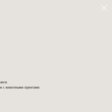
акси.
или с животными принтами.